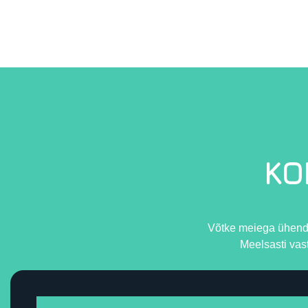
KO
Võtke meiega ühendust
Meelsasti vas