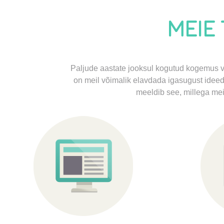
MEIE
Paljude aastate jooksul kogutud kogemus v
on meil võimalik elavdada igasugust ideed,
meeldib see, millega mei