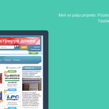
Meil on palju projekte. Püüd
Täielik