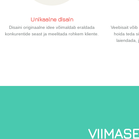
Unikaalne
disain
Disaini originaalne idee võimaldab eraldada
Veebisait võib 
konkurentide seast ja meelitada rohkem kliente.
hoida teda si
laiendada, 
VIIMAS