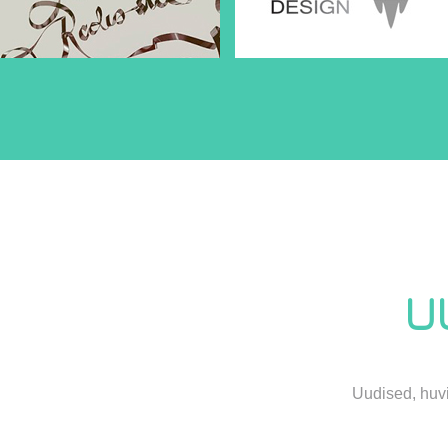
U
Uudised, huvi