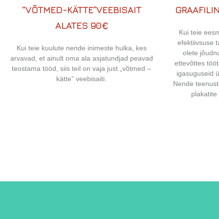
“VÕTMED-KÄTTE”VEEBISAIT
GRAAFILI
ALATES
90
Kui teie ees
efektiivsuse 
Kui teie kuulute nende inimeste hulka, kes
olete jõudn
arvavad, et ainult oma ala asjatundjad peavad
ettevõttes töö
teostama tööd, siis teil on vaja just „võtmed –
igasuguseid 
kätte” veebisaiti.
Nende teenuste
plakatite