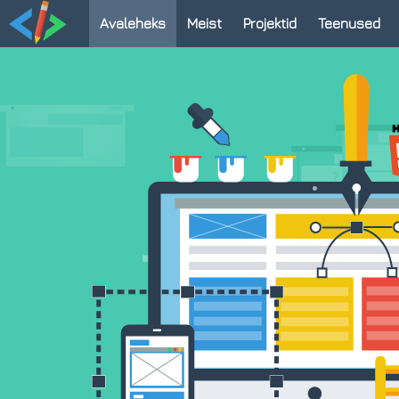
Avaleheks
Meist
Projektid
Teenused